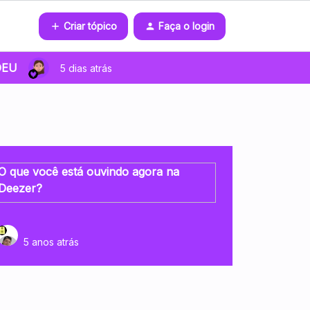
Criar tópico
Faça o login
DEU
5 dias atrás
O que você está ouvindo agora na
Deezer?
5 anos atrás