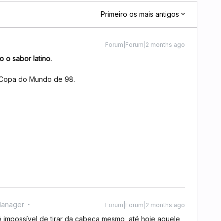
Primeiro os mais antigos
Forum|Forum|2 months ago
o o sabor latino.
a Copa do Mundo de 98.
Manager
Forum|Forum|2 months ago
é impossível de tirar da cabeça mesmo, até hoje aquele