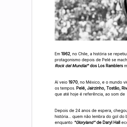
Em
1962
, no Chile, a história se repe
protagonismo depois de Pelé se machuc
Rock del Mundial"
dos Los Ramblers
m
Aí veio
1970
, no México, e o mundo v
os tempos.
Pelé, Jairzinho, Tostão, Ri
que até hoje é referência, ao som de
Depois de 24 anos de espera, chego
história… quem não lembra do gol do
enquanto
"Gloryland"
de Daryl Hall
eco