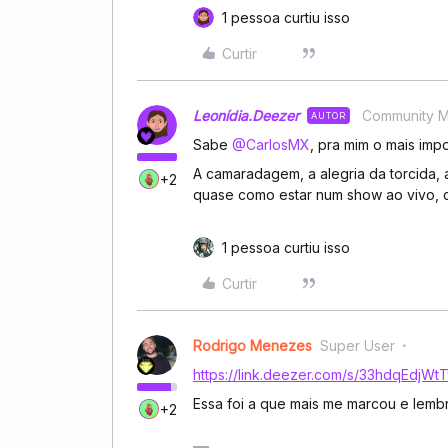
1 pessoa curtiu isso
Curtir
Leonídia.Deezer
Community 
AUTOR
Sabe ​
@CarlosMX
, pra mim o mais imp
A camaradagem, a alegria da torcida,
+2
quase como estar num show ao vivo, 
1 pessoa curtiu isso
Curtir
Rodrigo Menezes
Super User
https://link.deezer.com/s/33hdqEdjWt
Essa foi a que mais me marcou e lem
+2