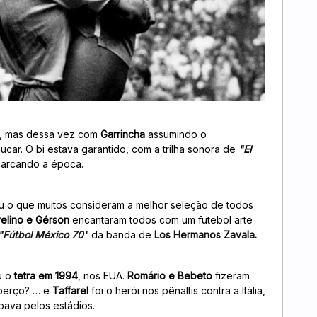
tiu, mas dessa vez com
Garrincha
assumindo o
ar. O bi estava garantido, com a trilha sonora de
"El
arcando a época.
iu o que muitos consideram a melhor seleção de todos
velino e Gérson
encantaram todos com um futebol arte
"Fútbol México 70"
da banda
de
Los Hermanos Zavala.
u o
tetra em 1994
, nos EUA.
Romário e Bebeto
fizeram
 berço? … e
Taffarel
foi o herói nos pênaltis contra a Itália,
ava pelos estádios.