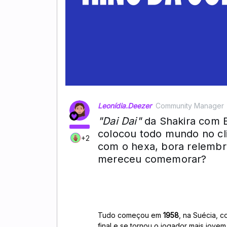
Leonídia.Deezer
Community Manager
"Dai Dai"
da Shakira com B
colocou todo mundo no cl
+2
com o hexa, bora relembr
mereceu comemorar?
Tudo começou em
1958
, na Suécia, 
final e se tornou o jogador mais jovem 