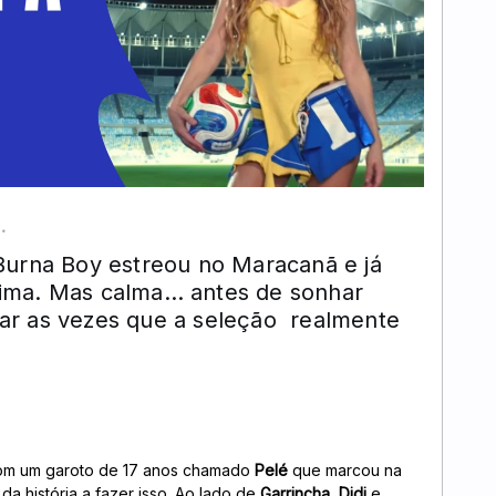
urna Boy estreou no Maracanã e já
ima. Mas calma… antes de sonhar
ar as vezes que a seleção realmente
com um garoto de 17 anos chamado
Pelé
que marcou na
da história a fazer isso. Ao lado de
Garrincha
,
Didi
e