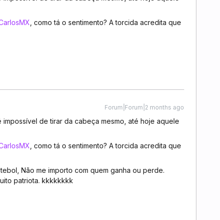
CarlosMX
, como tá o sentimento? A torcida acredita que
Forum|Forum|2 months ago
é impossível de tirar da cabeça mesmo, até hoje aquele
CarlosMX
, como tá o sentimento? A torcida acredita que
tebol, Não me importo com quem ganha ou perde.
uito patriota. kkkkkkkk