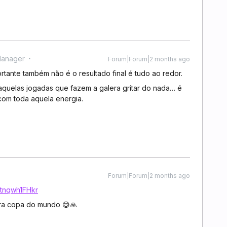
Manager
Forum|Forum|2 months ago
ortante também não é o resultado final é tudo ao redor.
 aquelas jogadas que fazem a galera gritar do nada… é
com toda aquela energia.
Forum|Forum|2 months ago
Ttnqwh1FHkr
bra copa do mundo 😅🙏