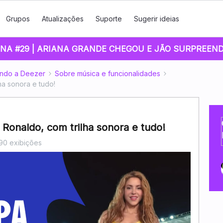
Grupos
Atualizações
Suporte
Sugerir ideias
NA #29 | ARIANA GRANDE CHEGOU E JÃO SURPREEN
indo a Deezer
Sobre música e funcionalidades
ha sonora e tudo!
 Ronaldo, com trilha sonora e tudo!
90 exibições