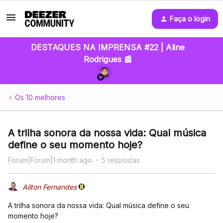
Faça o login
DESTAQUES NA IMPRENSA #22 | Aline
Rodrigues 📰
Os 10 melhores
A trilha sonora da nossa vida: Qual música
define o seu momento hoje?
Forum|Forum|1 month ago
5 respostas
Ailton Fernandes
A trilha sonora da nossa vida: Qual música define o seu
momento hoje?