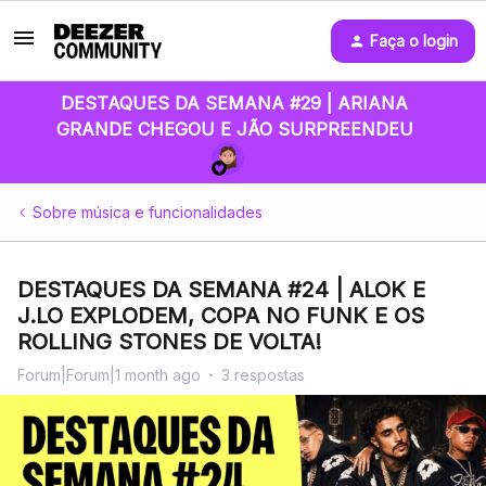
Faça o login
DESTAQUES DA SEMANA #29 | ARIANA
GRANDE CHEGOU E JÃO SURPREENDEU
Sobre música e funcionalidades
DESTAQUES DA SEMANA #24 | ALOK E
J.LO EXPLODEM, COPA NO FUNK E OS
ROLLING STONES DE VOLTA!
Forum|Forum|1 month ago
3 respostas