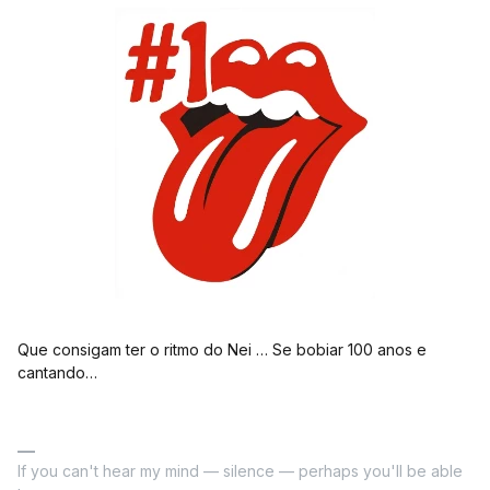
Que consigam ter o ritmo do Nei … Se bobiar 100 anos e
cantando…
If you can't hear my mind — silence — perhaps you'll be able