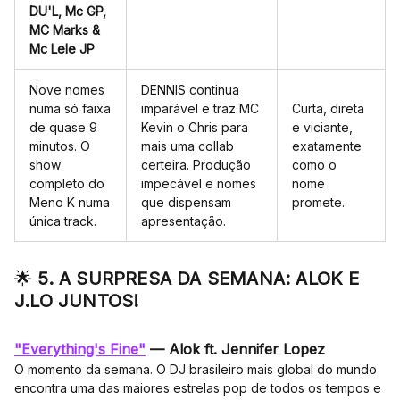
DU'L, Mc GP,
MC Marks &
Mc Lele JP
Nove nomes
DENNIS continua
numa só faixa
imparável e traz MC
Curta, direta
de quase 9
Kevin o Chris para
e viciante,
minutos. O
mais uma collab
exatamente
show
certeira. Produção
como o
completo do
impecável e nomes
nome
Meno K numa
que dispensam
promete.
única track.
apresentação.
🌟
5. A SURPRESA DA SEMANA: ALOK E
J.LO JUNTOS!
"Everything's Fine"
— Alok ft. Jennifer Lopez
O momento da semana. O DJ brasileiro mais global do mundo
encontra uma das maiores estrelas pop de todos os tempos e