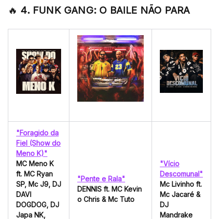
🔥
4. FUNK GANG: O BAILE NÃO PARA
"Foragido da
Fiel (Show do
Meno K)"
MC Meno K
"Vício
ft. MC Ryan
Descomunal"
"Pente e Rala"
SP, Mc J9, DJ
Mc Livinho ft.
DENNIS ft. MC Kevin
DAVI
Mc Jacaré &
o Chris & Mc Tuto
DOGDOG, DJ
DJ
Japa NK,
Mandrake