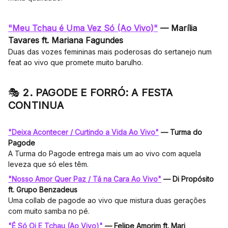
"Meu Tchau é Uma Vez Só (Ao Vivo)"
— Marília
Tavares ft. Mariana Fagundes
Duas das vozes femininas mais poderosas do sertanejo num
feat ao vivo que promete muito barulho.
🎭
2. PAGODE E FORRÓ: A FESTA
CONTINUA
"Deixa Acontecer / Curtindo a Vida Ao Vivo"
— Turma do
Pagode
A Turma do Pagode entrega mais um ao vivo com aquela
leveza que só eles têm.
"Nosso Amor Quer Paz / Tá na Cara Ao Vivo"
— Di Propósito
ft. Grupo Benzadeus
Uma collab de pagode ao vivo que mistura duas gerações
com muito samba no pé.
"É Só Oi E Tchau (Ao Vivo)"
— Felipe Amorim ft. Mari