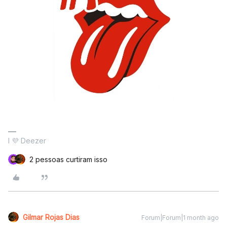
I 💜 Deezer
2 pessoas curtiram isso
Gilmar Rojas Dias
Forum|Forum|1 month ago