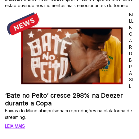
estão ouvindo nos momentos mais emocionantes do torneio.
BI
LL
B
O
A
R
D
B
R
A
SI
L
‘Bate no Peito’ cresce 298% na Deezer
durante a Copa
Faixas do Mundial impulsionam reproduções na plataforma de
streaming.
LEIA MAIS