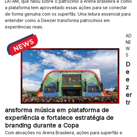
LATAM, que falou sobre o patrocínio à Arena Brasileira e como
a plataforma tem aproveitado essas ações para se conectar
de forma genuína com os superfãs. Uma leitura essencial para
entender como a Deezer transforma patrocínios em
experiências reais.
AD
NE
W
S
D
e
e
z
er
tr
ansforma música em plataforma de
experiência e fortalece estratégia de
branding durante a Copa
Com ativações no Arena Brasileira, ações para superfãs e