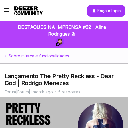
Faça o login
DESTAQUES NA IMPRENSA #22 | Aline
Rodrigues 📰
Sobre música e funcionalidades
Lançamento The Pretty Reckless - Dear
God | Rodrigo Menezes
Forum|Forum|1 month ago
5 respostas