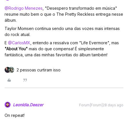
@Rodrigo Menezes
, "Desespero transformado em música"
resume muito bem o que o The Pretty Reckless entrega nesse
álbum.
Taylor Momsen continua sendo uma das vozes mais intensas
do rock atual.
E ​
@CarlosMX
, entendo a ressalva com "Life Evermore", mas
"About You"
mais do que compensa! É simplesmente
fantástica, uma das minhas favoritas do álbum também!
2 pessoas curtiram isso
Leonídia.Deezer
Forum|Forum|28 days ago
On repeat!