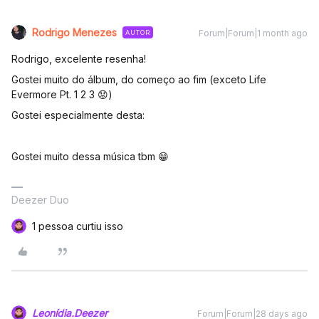
Rodrigo Menezes
Forum|Forum|1 month ago
AUTOR
Rodrigo, excelente resenha!
Gostei muito do álbum, do começo ao fim (exceto Life
Evermore Pt. 1 2 3 😟)
Gostei especialmente desta:
Gostei muito dessa música tbm 😁
Deezer Duo
1 pessoa curtiu isso
Leonídia.Deezer
Forum|Forum|28 days ago