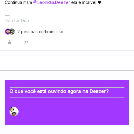
Continua msm ​
@Leonídia.Deezer
ela é incrível 🖤
Deezer Duo
2 pessoas curtiram isso
O que você está ouvindo agora na Deezer?