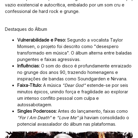
vazio existencial e autocrítica, embalado por um som cru e
confessional de hard rock e grunge.
Destaques do Álbum
Vulnerabilidade e Peso:
Segundo a vocalista Taylor
Momsen, o projeto foi descrito como "desespero
transformado em música". O álbum alterna entre baladas
pungentes e faixas agressivas.
Influências:
O som do disco é profundamente enraizado
no grunge dos anos 90, trazendo homenagens e
inspirações de bandas como Soundgarden e Nirvana.
Faixa-Título:
A música
"Dear God"
estende-se por seis
minutos épicos, unindo força e fragilidade ao explorar
um intenso conflito pessoal com culpa e
autossabotagem.
Singles Poderosos:
Antes do lançamento, faixas como
"For I Am Death"
e
"Love Me"
já haviam consolidado o
potencial avassalador do álbum nas plataformas.