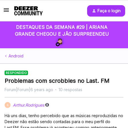
Faça o login
DESTAQUES DA SEMANA #29 | ARIANA
GRANDE CHEGOU E JÃO SURPREENDEU
Android
RESPONDIDO
Problemas com scrobbles no Last. FM
Forum|Forum|6 years ago
10 respostas
Arthur.Rodrigues
A
Há uns dias, tenho percebido que as músicas reproduzidas no
Deezer não estão sendo contadas para o meu perfil do
Last.FM. Esse problema já aconteceu comigo anteriormente,