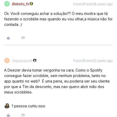
Bebeto_fs
Forum|Forum|6 years ago
B
Oii. Você conseguiu achar a solução?? O meu mostra que tá
fazendo o scrobble mas quando eu vou olhar,a música não foi
contada. :/
tiagoyuppie
Forum|Forum|3 years ago
T
A Deezer devia tomar vergonha na cara. Como o Spotify
consegue fazer scrobble, sem nenhum problema, tanto no
app quanto no web? É uma pena, eu poderia ser seu cliente
por que a Tim da desconto, mas nao quero abrir mão dos
meus scrobbles.
1 pessoa curtiu isso