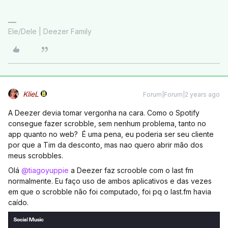
Ele/Dele | Deezer Family
KlieL
Forum|Forum|2 years ago
A Deezer devia tomar vergonha na cara. Como o Spotify
consegue fazer scrobble, sem nenhum problema, tanto no
app quanto no web? É uma pena, eu poderia ser seu cliente
por que a Tim da desconto, mas nao quero abrir mão dos
meus scrobbles.
Olá
@tiagoyuppie
a Deezer faz scrooble com o last fm
normalmente. Eu faço uso de ambos aplicativos e das vezes
em que o scrobble não foi computado, foi pq o last.fm havia
caído.