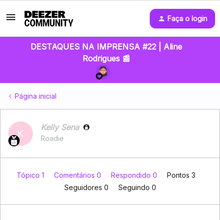
Faça o login
DESTAQUES NA IMPRENSA #22 | Aline
Rodrigues 📰
Página inicial
Kelly Sena
K
Roadie
Tópico 1
Comentários 0
Respondido 0
Pontos 3
Seguidores
0
Seguindo
0