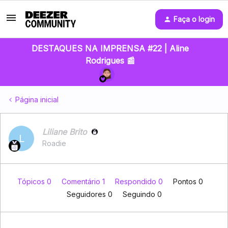
Faça o login
DESTAQUES NA IMPRENSA #22 | Aline
Rodrigues 📰
Página inicial
Liliane Brito
L
Roadie
Tópicos 0
Comentário 1
Respondido 0
Pontos 0
Seguidores
0
Seguindo
0