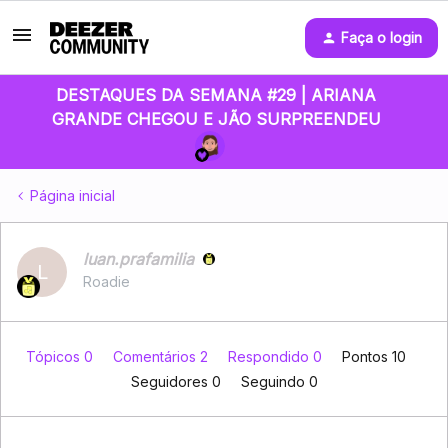
Faça o login
DESTAQUES DA SEMANA #29 | ARIANA
GRANDE CHEGOU E JÃO SURPREENDEU
Página inicial
luan.prafamilia
L
Roadie
Tópicos 0
Comentários 2
Respondido 0
Pontos 10
Seguidores
0
Seguindo
0