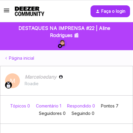
Faça o login
DESTAQUES NA IMPRENSA #22 | Aline
Rodrigues 📰
Página inicial
Marceloedany
M
Roadie
Tópicos 0
Comentário 1
Respondido 0
Pontos 7
Seguidores
0
Seguindo
0