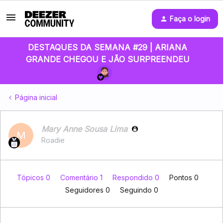
Faça o login
DESTAQUES DA SEMANA #29 | ARIANA
GRANDE CHEGOU E JÃO SURPREENDEU
Página inicial
Mary Anne Sousa Lima
M
Roadie
Tópicos 0
Comentário 1
Respondido 0
Pontos 0
Seguidores
0
Seguindo
0