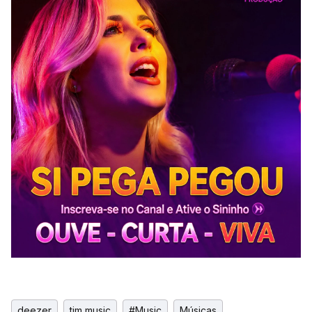
deezer
tim music
#Music
Músicas