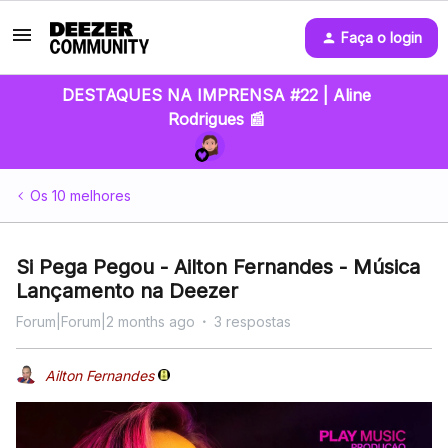
Faça o login
DESTAQUES NA IMPRENSA #22 | Aline
Rodrigues 📰
Os 10 melhores
Si Pega Pegou - Ailton Fernandes - Música
Lançamento na Deezer
Forum|Forum|2 months ago
3 respostas
Ailton Fernandes