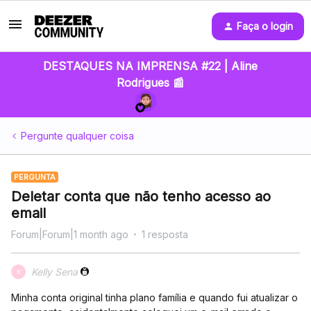
Faça o login
DESTAQUES NA IMPRENSA #22 | Aline
Rodrigues 📰
Pergunte qualquer coisa
PERGUNTA
Deletar conta que não tenho acesso ao
email
Forum|Forum|1 month ago
1 resposta
Kelly Sena
K
Minha conta original tinha plano família e quando fui atualizar o